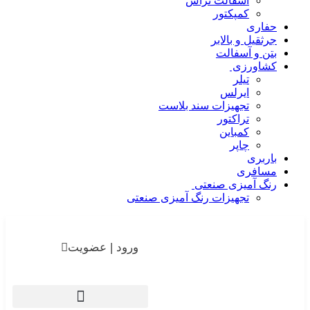
آسفالت تراش
کمپکتور
حفاری
جرثقیل و بالابر
بتن و آسفالت
کشاورزی
تیلر
ایرلس
تجهیزات سند بلاست
تراکتور
کمباین
چاپر
باربری
مسافری
رنگ آمیزی صنعتی
تجهیزات رنگ آمیزی صنعتی
ورود | عضویت
ثبت آگهی رایگان