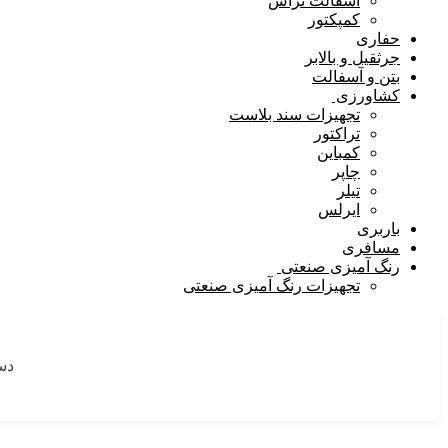
آسفالت تراش
کمپکتور
حفاری
جرثقیل و بالابر
بتن و آسفالت
کشاورزی
تجهیزات سند بلاست
تراکتور
کمباین
چاپر
تیلر
ایرلس
باربری
مسافری
رنگ آمیزی صنعتی
تجهیزات رنگ آمیزی صنعتی
دست