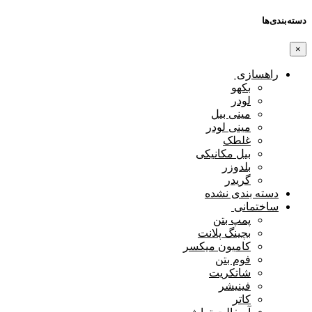
دسته‌بندی‌ها
×
راهسازی
بکهو
لودر
مینی بیل
مینی لودر
غلطک
بیل مکانیکی
بلدوزر
گریدر
دسته بندی نشده
ساختمانی
پمپ بتن
بچینگ پلانت
کامیون میکسر
فوم بتن
شاتکریت
فینیشر
کاتر