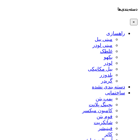
دسته‌بندی‌ها
×
راهسازی
مینی بیل
مینی لودر
غلطک
بکهو
لودر
بیل مکانیکی
بلدوزر
گریدر
دسته بندی نشده
ساختمانی
پمپ بتن
بچینگ پلانت
کامیون میکسر
فوم بتن
شاتکریت
فینیشر
کاتر