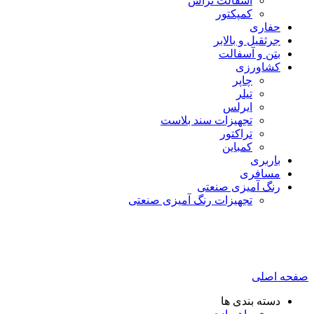
آسفالت تراش
کمپکتور
حفاری
جرثقیل و بالابر
بتن و آسفالت
کشاورزی
چاپر
تیلر
ایرلس
تجهیزات سند بلاست
تراکتور
کمباین
باربری
مسافری
رنگ آمیزی صنعتی
تجهیزات رنگ آمیزی صنعتی
صفحه اصلی
دسته بندی ها