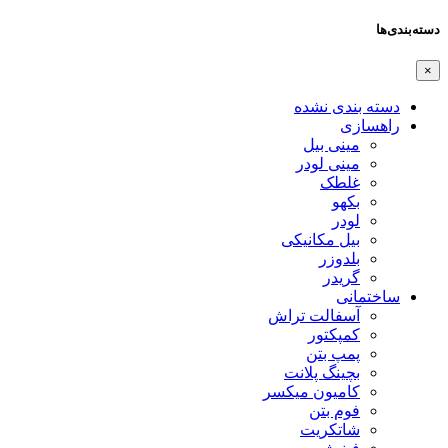
دسته‌بندی‌ها
×
دسته بندی نشده
راهسازی
مینی بیل
مینی لودر
غلطک
بکهو
لودر
بیل مکانیکی
بلدوزر
گریدر
ساختمانی
آسفالت تراش
کمپکتور
پمپ بتن
بچینگ پلانت
کامیون میکسر
فوم بتن
شاتکریت