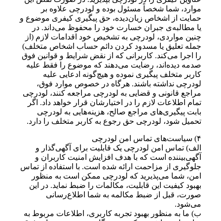
موارد، شما شخصاً مسئول بوده و لودرچی علاوه بر
حمایت از اشخاص زیان‌دیده، حق پیگیری کیفری موضوع و
یا مطالبه‌ی جبران خسارت خود را محفوظ می‌داند. در
چنین مواردی، لودرچی به تشخیص خود اقدامات لازم (از
جمله تعلیق یا مسدود کردن دائم حساب اشخاص متخلف)
را اجرا می‌کند. کاربرانی که از نقض شرایط و قوانین فوق
صدمه دیده‌اند، رضایت می‌دهند که موضوع را فقط علیه
کاربر متخلف پیگیری نموده و هیچ‌گونه ادعایی علیه
لودرچی نداشته باشند. هرگاه در خصوص موارد فوق،
مراجع قانونی و قضایی به لودرچی مراجعه کنند، لودرچی
تمام اطلاعات لازم را در اختیارشان قرار خواهد داد. اگر
بابت پیگیری‌های مراجع صالح، هزینه‌هایی به لودرچی
تحمیل شود، لودرچی حق رجوع به کاربر متخلف را دارد.
۴) سیاست‌های تماس امن لودرچی
الف) تماس امن لودرچی یک قابلیت برای آگهی‌گذار و
آگهی‌بیننده است که با هدف افزایش امنیت کاربران و
جلوگیری از مزاحمت ارائه شده‌ است. با استفاده از تماس
امن، شما می‌پذیرید که لودرچی ممکن است به منظور
بهبود کیفیت این قابلیت، مکالمات را ضبط نماید. در این
صورت، قبل از ضبط مکالمه به شما اطلاع‌رسانی
می‌شود.
ب) ما به منظور بهبود تجربه کاربری، اطلاعات مربوط به