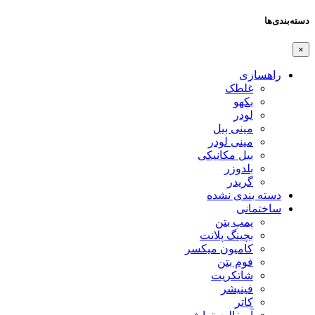
دسته‌بندی‌ها
×
راهسازی
غلطک
بکهو
لودر
مینی بیل
مینی لودر
بیل مکانیکی
بلدوزر
گریدر
دسته بندی نشده
ساختمانی
پمپ بتن
بچینگ پلانت
کامیون میکسر
فوم بتن
شاتکریت
فینیشر
کاتر