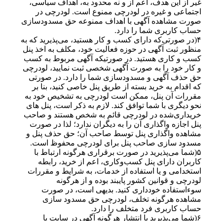
غیر از این هدف، اعم از و نه محدود به، اهداف سیاسی،
اجتماعی و غیره در لودرچی ممنوع است. لودرچی در
صورت مشاهده آگهی با اهداف ممنوعه حق مسدودسازی
حساب کاربری شما را دارد.
۴(در صورتی‌که دارای کسب و کار هستید، می‌پذیرید که به
منظور ثبت آگهی در حوزه فعالیت خود، مکلف به اخذ پنل
کسب و کاری هستید. در صورتیکه آگهی مربوط به کسب
و کار خود را به صورت آگهی شخصی ثبت نمایید، لودرچی
حق حذف آگهی و مسدودسازی شما را دارد. در صورتی
که اقدام به خرید بسته از طریق پنل خاصی کنید، بنا بر
مقررات آن پنل، ممکن است لودرچی به تشخیص خود به
نحو دیگری با شما توافق کند. لازم به ذکر است، پنل های
خریداری‌شده در لودرچی قائم به شخص هستند و صاحب
پنل اجازه واگذاری آن را به دیگران ندارد؛ لذا در صورت
مشاهده واگذاری پنل توسط صاحب آن؛ حق حذف پنل و
مسدود سازی صاحب پنل برای لودرچی محفوظ است.
۵(شما می‌پذیرید در صورت برقراری هرگونه ارتباط با
کاربران دارای پنل کسب‌وکاری، اعم از خرید، رابطه
استخدامی و یا استفاده از خدمات، به شرایط و مقررات
لودرچی و قوانین کشور پایبند بوده و از هرگونه
سوءاستفاده خودداری کنید. بدیهی است، در صورت
مشاهده هرگونه تخلف، لودرچی حق مسدود سازی
حساب کاربری فرد متخلف را دارد.
۶(شما می‌پذیرید با انتشار هرگونه آگهی در سایت یا