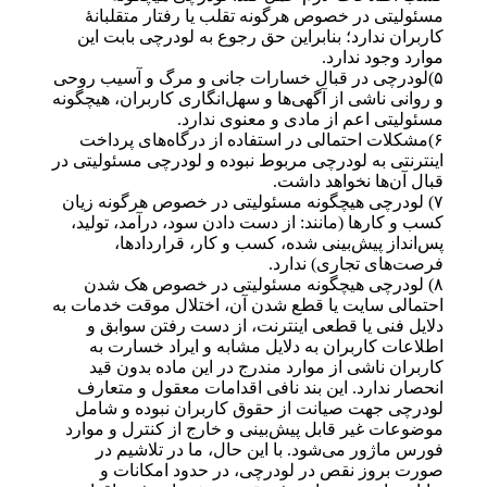
مسئولیتی در خصوص هرگونه تقلب یا رفتار متقلبانهٔ
کاربران ندارد؛ بنابراین حق رجوع به لودرچی بابت این
موارد وجود ندارد.
۵)لودرچی در قبال خسارات جانی و مرگ و آسیب روحی
و روانی ناشی از آگهی‌ها و سهل‌انگاری کاربران، هیچگونه
مسئولیتی اعم از مادی و معنوی ندارد.
۶)مشکلات احتمالی در استفاده از درگاه‌های پرداخت
اینترنتی به لودرچی مربوط نبوده و لودرچی مسئولیتی در
قبال آن‌ها نخواهد داشت.
۷) لودرچی هیچگونه مسئولیتی در خصوص هرگونه زیان
کسب و کارها (مانند: از دست دادن سود، درآمد، تولید،
پس‌انداز پیش‌بینی شده، کسب و کار، قراردادها،
فرصت‌های تجاری) ندارد.
۸) لودرچی هیچگونه مسئولیتی در خصوص هک شدن
احتمالی سایت یا قطع شدن آن، اختلال موقت خدمات به
دلایل فنی یا قطعی اینترنت، از دست رفتن سوابق و
اطلاعات کاربران به دلایل مشابه و ایراد خسارت به
کاربران ناشی از موارد مندرج در این ماده بدون قید
انحصار ندارد. این بند نافی اقدامات معقول و متعارف
لودرچی جهت صیانت از حقوق کاربران نبوده و شامل
موضوعات غیر قابل پیش‌بینی و خارج از کنترل و موارد
فورس ماژور می‌شود. با این حال، ما در تلاشیم در
صورت بروز نقص در لودرچی، در حدود امکانات و