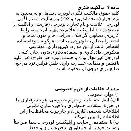
ماده ۷- مالکیت فکری
کلیه حقوق مالکیت فکری لودرچی شامل و نه محدود به
نرم افزار (نسخه اندروید و IOS) و وبسایت انتشار آگهی
لودرچی علامت و نام تجاری لودرچی (فارسی و انگلیسی)
ثبت شده نزد اداره ثبت علائم تجاری ، نام دامنه، رابط
کاربری، تصاویر، گرافیک، طراحی ها و متون تماماً و
انحصاراً متعلق به لودرچی میباشد. هرگونه سوءاستفاده
اشخاص ثالث از این موارد، کپی‌برداری، مهندسی
معکوس، داده‌کاوی و استفاده تجاری بدون اجازه کتبی
لودرچی غیرمجاز بوده و حسب مورد حق طرح دعوا علیه
ناقضین و مطالبه خسارت وارده طبق قوانین نزد مراجع
صالح برای درچی لو محفوظ است.
ماده ۸- حفاظت از حریم خصوصی
۱) موارد عمومی
الف) اصل حفاظت از حریم خصوصی، قواعد رفتاری ما
در حوزهٔ استفاده، جمع‌آوری و ذخیره‌سازی قانونی
اطلاعات شخصی کاربران و چارچوب محافظت از این
اطلاعات را تبیین می‌کند.
ب) با استفاده از سایت و اپلیکیشن لودرچی، شما صراحتاً
رضایت خود را از جمع‌آوری، ذخیره‌سازی و حفظ