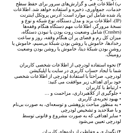
پ) اطلاعات فنی و گزارش‌های سرور برای حفظ سطح
خدمات، جمع‌آوری، ذخیره و استفاده خواهد شد. اطلاعات
یاد شده شامل این موارد است: آدرس پروتکل اینترنت
(IP)، اطلاعات برند و مدل دستگاه، نوع شبکه و نوع و
نسخهٔ مرورگر، اطلاعات مهم دستگاه هنگام وقفه‌ها
(Crashes) شامل وضعیت روت بودن یا نبودن دستگاه،
میزان کل رم و فضای پر آن هنگام وقفه، روز و ساعت
رخدادها، خاموش یا روشن بودن شبکه‌ٔ بی‌سیم، خاموش یا
روشن بودن شبکهٔ دیتا، خاموش یا روشن بودن وضعیت
رومینگ.
۳) نحوه استفاده لودرچی از اطلاعات شخصی کاربران
شما با ایجاد حساب کاربری در سایت یا اپلیکیشن
لودرچی، صراحتاً با استفادهٔ لودرچی از اطلاعات شخصی
خود برای اهداف زیر موافقت می کنید:
• ارتباط با کاربران
• جلوگیری از کلاهبرداری، مزاحمت و …
• بهبود تجربه‌ی کاربری
• به منظور مباحث پژوهشی و توسعه‌ای، به صورت بی‌نام
و با صلاحدید و تشخیص لودرچی
• سایر اهدافی که به صورت مشروع و قانونی توسط
لودرچی تعیین می‌شود
۴) نگهداری و حفاظت از داده‌های کاربران