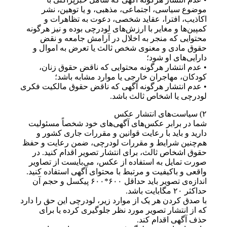
موضوع سیاسی، اجتماعی، مذهبی، و یا توهین، نشر
اکاذیب، افترا، عقاید شخصی، دعوت به تظاهرات و
کمپین‌ها و مغایر با ارزش‌های لودرچی بوده و نیز هرگونه
محتوایی که منجر به اخلال در آرامش جامعه و نقض
حقوق مادی و معنوی شخص ثالث یا تعرض به اموال و
دارایی‌های او شود؛
• عدم انتشار هرگونه محتوایی که ناقض حقوق زنان،
کودکان، مهاجران خارجی یا موارد مشابه باشد؛
• عدم انتشار هرگونه آگهی که ناقض حقوق مالکیت فکری
لودرچی یا اشخاص ثالث باشد.
۲) سیاست‌های انتشار عکس
شما در برابر عکس‌های آگهی‌های خود شخصاً مسئولیت
دارید و باید با رعایت قوانین و مقررات جاری کشور و
هم‌چنین شرایط و مقررات لودرچی، ضمن رعایت و حفظ
حقوق اشخاص ثالث، برای انتشار تصویر اقدام کنید. در
صورت تمایل به استفاده از عکس، می‌بایست از تصاویر
واقعی و باکیفیت و مرتبط با محتوای آگهی استفاده کنید.
اندازه‌ی تصویر باید حداقل ۶۰۰*۶۰۰ پیکسل و حجم آن
حداکثر ۲۰ مگابایت باشد.
با صدق کردن هر یک از موارد زیر، لودرچی این حق را دارد
که از انتشار تصویر مورد نظر جلوگیری کرده یا برای
حذف آگهی اقدام کند.