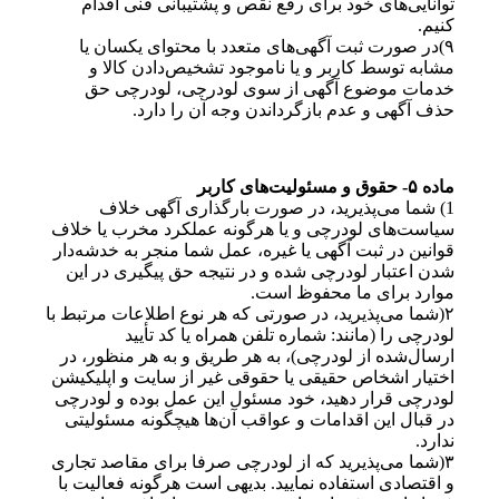
توانایی‌های خود برای رفع نقص و پشتیبانی فنی اقدام
کنیم.
۹)در صورت ثبت آگهی‌های متعدد با محتوای یکسان یا
مشابه توسط کاربر و یا ناموجود تشخیص‌دادن کالا و
خدمات موضوع آگهی از سوی لودرچی، لودرچی حق
حذف آگهی و عدم بازگرداندن وجه آن را دارد.
ماده ۵- حقوق و مسئولیت‌های کاربر
1) شما می‌پذیرید، در صورت بارگذاری آگهی‌ خلاف
سیاست‌های لودرچی و یا هرگونه عملکرد مخرب یا خلاف
قوانین در ثبت آگهی یا غیره، عمل شما منجر به خدشه‌دار
شدن اعتبار لودرچی شده و در نتیجه حق پیگیری در این
موارد برای ما محفوظ است.
۲(شما می‌پذیرید، در صورتی که هر نوع اطلاعات مرتبط با
لودرچی را (مانند: شماره تلفن همراه یا کد تأیید
ارسال‌شده از لودرچی)، به هر طریق و به هر منظور، در
اختیار اشخاص حقیقی یا حقوقی غیر از سایت و اپلیکیشن
لودرچی قرار دهید، خود مسئول این عمل بوده و لودرچی
در قبال این اقدامات و عواقب آن‌ها هیچگونه مسئولیتی
ندارد.
۳(شما می‌پذیرید که از لودرچی صرفا برای مقاصد تجاری
و اقتصادی استفاده نمایید. بدیهی است هرگونه فعالیت با