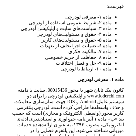
فهرست:
ماده ۱- معرفی لودرچی
ماده ۲- شرایط عمومی استفاده از لودرچی
ماده ۳- سیاست‌های سایت و اپلیکیشن لودرچی
ماده ۴- حقوق و مسئولیت‌های لودرچی
ماده ۵- حقوق و مسئولیت‌های کاربر
ماده ۶- ضمانت اجرا تخلف از تعهدات
ماده ۷- مالکیت فکری
ماده ۸- حفاظت از حریم خصوصی
ماده ۹- حل و فصل اختلافات
ماده ۱۰- ارتباط با لودرچی
ماده ۱- معرفی لودرچی
کانون پیک تابان شهر با مجوز 08015436، سایت با دامنه
www.loderchi.com و اپلیکیشن لودرچی را برای دو
سیستم عامل Android و IOS جهت آسان‌سازی معاملات
و حذف واسطه‌ها طراحی کرده است. لودرچی پلتفرمی
کاربر محور (واسطی الکترونیک و مجازی) است که حسب
بند «ب» ماده ۱ آیین‌نامه جمع‌آوری و استنادپذیری ادله‌ی
الکترونیکی، مصوب ۱۳۹۳، به عنوان ارائه‌دهنده خدمات
میزبانی شناخته می‌شود. این پلتفرم فضایی را در