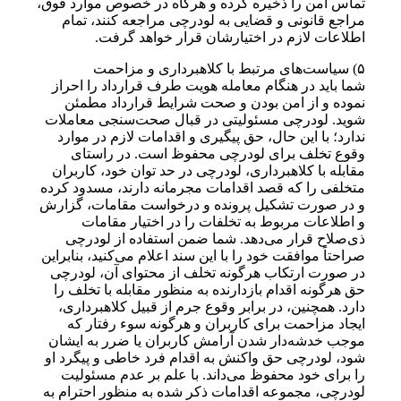
تماس امن را ذخیره کرده و هرگاه در خصوص موارد فوق،
مراجع قانونی و قضایی به لودرچی مراجعه کنند، تمام
اطلاعات لازم در اختیارشان قرار خواهد گرفت.
۵) سیاست‌های مرتبط با کلاهبرداری و مزاحمت
شما باید در هنگام معامله هویت طرف قرارداد را احراز
نموده و از امن بودن و صحت شرایط قرارداد مطمئن
شوید. لودرچی مسئولیتی در قبال صحت‌سنجی معاملات
ندارد؛ با این حال، حق پیگیری و اقدامات لازم در موارد
وقوع تخلف برای لودرچی محفوظ است. در راستای
مقابله با کلاهبرداری، لودرچی در حد توان خود، کاربران
متخلفی را که قصد اقدامات مجرمانه دارند، مسدود کرده
و در صورت تشکیل پرونده و درخواست مقامات، گزارش
و اطلاعات مربوط به تخلفات را در اختیار مقامات
ذی‌صلاح قرار می‌دهد. شما ضمن استفاده از لودرچی
صراحتاً موافقت خود را با این سند اعلام می‌کنید، بنابراین
در صورت ارتکاب هرگونه تخلف از محتوای آن، لودرچی
حق هرگونه اقدام بازدارنده به منظور مقابله با تخلف را
دارد. همچنین، در برابر وقوع جرم از قبیل کلاهبرداری،
ایجاد مزاحمت برای کاربران و هرگونه سوء رفتار که
موجب خدشه‌دار شدن آرامش کاربران یا ضرر به ایشان
شود، لودرچی حق واکنش به اقدام فرد خاطی و پیگرد او
را برای خود محفوظ می‌داند. با علم بر عدم مسئولیت
لودرچی، مجموعه اقدامات ذکر شده به منظور احترام به