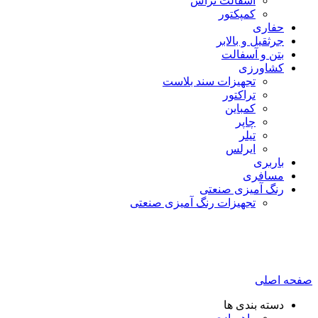
آسفالت تراش
کمپکتور
حفاری
جرثقیل و بالابر
بتن و آسفالت
کشاورزی
تجهیزات سند بلاست
تراکتور
کمباین
چاپر
تیلر
ایرلس
باربری
مسافری
رنگ آمیزی صنعتی
تجهیزات رنگ آمیزی صنعتی
صفحه اصلی
دسته بندی ها