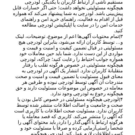
مستقیم ناشی از ارتباط کاربران با یکدیگر، لودرچی
هیچگونه مسئولیتی نخواهد داشت؛ حتی اگر خسارات قابل
پیش‌بینی باشد. لودرچی به شما پیشنهاد می‌کند که همواره
قبل از اقدام به فعالیت، راهنمای خرید امن و راهنمای
خدمات امن را در سایت یا اپلیکیشن لودرچی مطالعه
کنید.
۳)تمام محتویات آگهی‌ها اعم از موضوع، توضیحات، لینک
و… توسط کاربران ارائه می‌شود، بنابراین لودرچی هیچ
مسئولیتی در قبال تضمین کیفیت و امنیت و قیمت و
مواردی از این دست ندارد. شما باید حین معاملات خود
همواره جوانب احتیاط را رعایت کنید؛ چراکه، لودرچی
هیچگونه مسئولیتی در خصوص هرگونه تقلب یا رفتار
متقلبانهٔ کاربران ندارد. انتشار یک آگهی در لودرچی به
معنای قبول مسئولیت یا تضمین قیمت و امنیت و صحت
مندرجات آن آگهی توسط لودرچی نبوده و طرفین هر
معامله در خصوص این موضوعات مسئولیت دارند و حق
هیچگونه رجوع به لودرچی وجود ندارد.
۴)لودرچی هیچگونه مسئولیتی در خصوص کامل بودن یا
صحت و جامعیت و اصالت اطلاعات منتشر شده توسط
کاربران ندارد. مسئولیت صحت اطلاعات با کاربری است
که آگهی را منتشر می‌کند. کاربری که قصد معامله یا
هرگونه ارتباط با آگهی‌گذار را دارد، باید محتوای آگهی را
شخصاً راستی‌آزمایی کرده و صرفاً با مسئولیت خود و
کسب اطلاعات لازم عمل کند. لودرچی هیچگونه