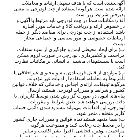
آگهی‌بیننده است که با هدف تسهیل ارتباط و معاملات
ارائه شده‌ است. هرگونه استفاده از چت لودرچی به معنی
پذیرفتن شرایط زیر است:
الف) مکاتبات شما در چت لودرچی باید مرتبط با آگهی و
در خصوص ارائه و دریافت کالا و خدمات مورد اشاره
باشد. استفاده از چت لودرچی برای مقاصد دیگر از جمله
ارتباطات خصوصی و امور سیاسی و اجتماعی مجاز
نیست.
ب) برای ایجاد محیطی ایمن و جلوگیری از سوءاستفاده،
مزاحمت و کلاهبرداری، لودرچی در صورت لزوم ممکن
است با سیستم‌های ماشینی یا انسانی بر مکاتبات نظارت
کند.
پ) مواردی از قبیل فرستادن پیام و محتوای غیراخلاقی یا
نامربوط به معامله، استفاده از ادبیات غیر مؤدبانه،
هرگونه تبلیغات، ارائه‌ی اجناس و خدماتی که خلاف قوانین
کشور و شرایط و مقررات لودرچی هستند، ارسال
پیام‌های انبوه، در صورت گزارش شدن توسط کاربران، با
دقت بررسی خواهند شد. طبق شرایط و مقررات
لودرچی، این اقدامات می‌تواند مسدود شدن دائمی حساب
کاربر متخلف منجر شود.
ت) شما متعهد هستید تمام قوانین و مقررات جاری کشور
را در محیط چت رعایت کنید و ممنوعیت هرگونه
مزاحمت، توهین، فحاشی، افترا، نشر اکاذیب و سایر
عناوین کیفری را در لودرچی بپذیرید. در صورت نقض این