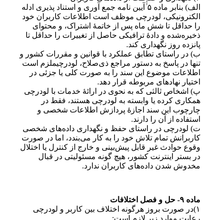
الف) بنابر ماده ۵ ٰٰآیین نامه جمع آوری و استناد پذیری ادله
الکترونیکی، لودرچی موظف است اطلاعات کاربران خود
را حداقل تا شش ماه پس از خاتمهٔ اشتراک، و محتوای
ذخیره‌شده و دادهٔ ترافیکی حاصل از تغییرات را حداقل تا
پانزده روز نگهداری کند.
ب) در راستای تطابق عملکرد با قوانین و مقررات کشور و
تنها در پاسخ به دستور مراجع ذی‌صلاح، لودرچیملزم است
اطلاعات موضوع این سند را به صورت کلی یا جزئی در
اختیار نهادهای مربوطه قرار دهد.
پ) اشخاص ثالثی که به نحوی در ارائهٔ خدمات با لودرچی
همکاری کرده یا وابسته به لودرچی هستند، فقط در
چارچوب این سند اجازهٔ پردازش اطلاعات شخصی و
استفاده از آن را دارند.
ت) لودرچی در راستای حفظ و نگهداری داده‌های شخصی
کاربرانش تمام تلاش خود را به کار می‌بندد، اما در صورت
وقوع حوادث غیر قابل پیش‌بینی و خارج از کنترل یا اختلال
در بستر اینترنت کشور، هیچ گونه مسئولیتی در قبال
مخدوش شدن داده‌های کاربران ندارد.
ماده ۹- حل و فصل اختلافات
۱)در صورت بروز هرگونه اختلاف بین کاربر و لودرچی
رعایت موارد زیر لازم است: