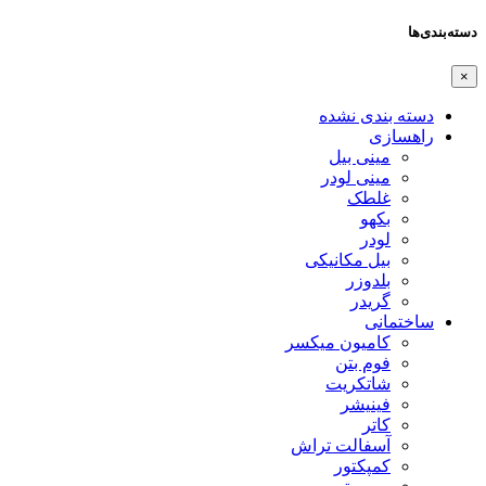
دسته‌بندی‌ها
×
دسته بندی نشده
راهسازی
مینی بیل
مینی لودر
غلطک
بکهو
لودر
بیل مکانیکی
بلدوزر
گریدر
ساختمانی
کامیون میکسر
فوم بتن
شاتکریت
فینیشر
کاتر
آسفالت تراش
کمپکتور