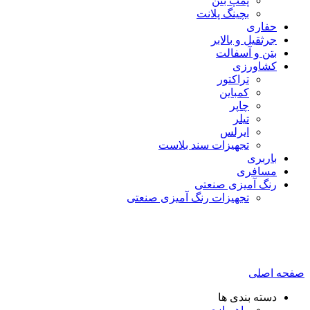
پمپ بتن
بچینگ پلانت
حفاری
جرثقیل و بالابر
بتن و آسفالت
کشاورزی
تراکتور
کمباین
چاپر
تیلر
ایرلس
تجهیزات سند بلاست
باربری
مسافری
رنگ آمیزی صنعتی
تجهیزات رنگ آمیزی صنعتی
صفحه اصلی
دسته بندی ها