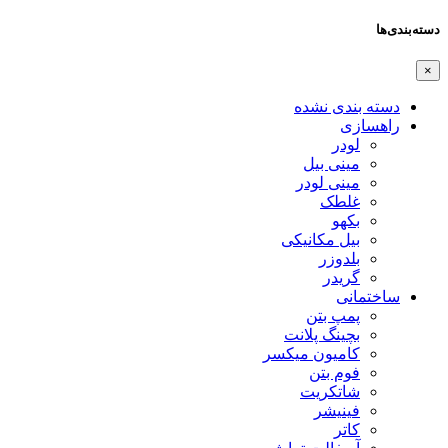
دسته‌بندی‌ها
×
دسته بندی نشده
راهسازی
لودر
مینی بیل
مینی لودر
غلطک
بکهو
بیل مکانیکی
بلدوزر
گریدر
ساختمانی
پمپ بتن
بچینگ پلانت
کامیون میکسر
فوم بتن
شاتکریت
فینیشر
کاتر