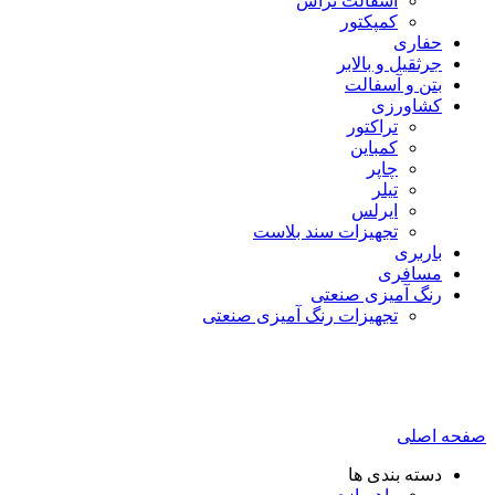
آسفالت تراش
کمپکتور
حفاری
جرثقیل و بالابر
بتن و آسفالت
کشاورزی
تراکتور
کمباین
چاپر
تیلر
ایرلس
تجهیزات سند بلاست
باربری
مسافری
رنگ آمیزی صنعتی
تجهیزات رنگ آمیزی صنعتی
صفحه اصلی
دسته بندی ها