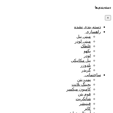
دسته‌بندی‌ها
×
دسته بندی نشده
راهسازی
مینی بیل
مینی لودر
غلطک
بکهو
لودر
بیل مکانیکی
بلدوزر
گریدر
ساختمانی
پمپ بتن
بچینگ پلانت
کامیون میکسر
فوم بتن
شاتکریت
فینیشر
کاتر