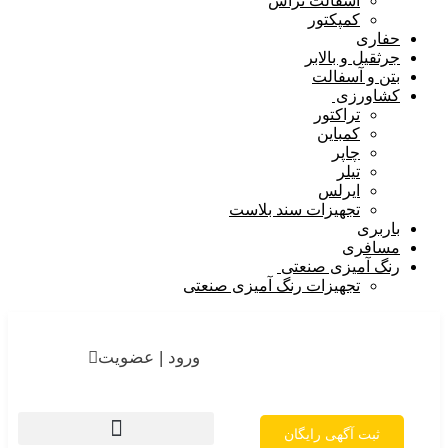
آسفالت تراش
کمپکتور
حفاری
جرثقیل و بالابر
بتن و آسفالت
کشاورزی
تراکتور
کمباین
چاپر
تیلر
ایرلس
تجهیزات سند بلاست
باربری
مسافری
رنگ آمیزی صنعتی
تجهیزات رنگ آمیزی صنعتی
ورود | عضویت
ثبت آگهی رایگان